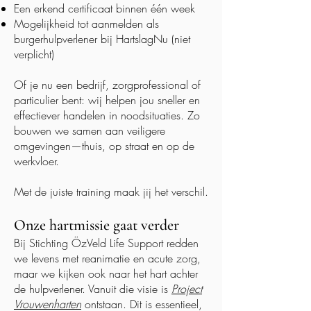
Een erkend certificaat binnen één week
Mogelijkheid tot aanmelden als
burgerhulpverlener bij HartslagNu (niet
verplicht)
Of je nu een bedrijf, zorgprofessional of
particulier bent: wij helpen jou sneller en
effectiever handelen in noodsituaties. Zo
bouwen we samen aan veiligere
omgevingen—thuis, op straat en op de
werkvloer.
Met de juiste training maak jij het verschil.
Onze hartmissie gaat verder
Bij Stichting ÖzVeld Life Support redden
we levens met reanimatie en acute zorg,
maar we kijken ook naar het hart achter
de hulpverlener. Vanuit die visie is
Project
Vrouwenharten
ontstaan. Dit is essentieel,