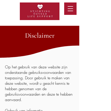
Disclaimer
Op het gebruik van deze website zijn
onderstaande gebruiksvoorwaarden van
toepassing. Door gebruik te maken van
deze website, wordt u geacht kennis te
hebben genomen van de
gebruiksvoorwaarden en deze te hebben
aanvaard.
Gebruik van informatie