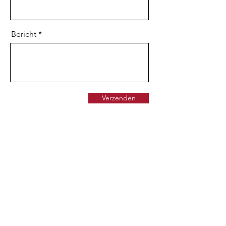
Bericht
Verzenden
Stichting ÖzVeld Life Support is een multiculturele non-
profitorganisatie en erkend reanimatiepartner van de
Nederlandse Hartstichting, HartslagNU en
Nederlandse Reanimatie Raad (NRR), met als doel om