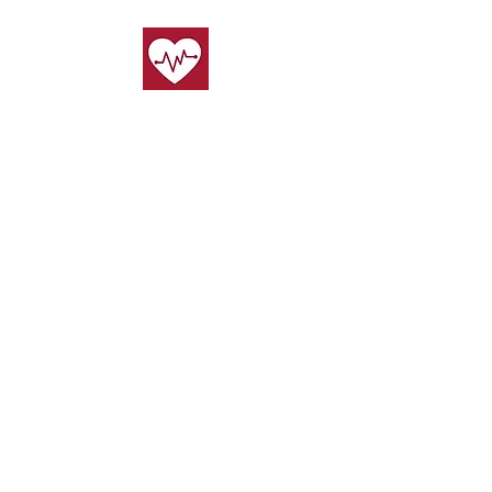
Stichting ÖzVeld Life Support is een multiculturele non-
profitorganisatie en erkend reanimatiepartner van de
Nederlandse Hartstichting, HartslagNU en
Nederlandse Reanimatie Raad (NRR), met als doel om
kennis, kunde, training en bijkomende ondersteuning
te bieden en te verspreiden binnen Nederland op het
gebied van reanimatie, eerste hulp, vrouwenharten en
bedrijfshulpverlening.
Wist je dat je
de trainingen
via je
zorgverzekering
kunt declareren
als je aanvullend verzekerd bent.
Cookies
l
Privacy
l
Disclaimer
l Algemene
voorwaarden
Stichting ÖzVeld Life Support
Galateestraat 7d​
3044 EC Rotterdam
KVK:
93005156
0643813057