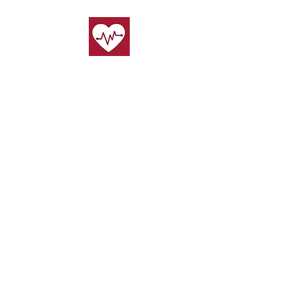
Stichting ÖzVeld Life Support is een multiculturele non-
profitorganisatie en erkend reanimatiepartner van de
Nederlandse Hartstichting, HartslagNU en
Nederlandse Reanimatie Raad (NRR), met als doel om
kennis, kunde, training en bijkomende ondersteuning
te bieden en te verspreiden binnen Nederland op het
gebied van reanimatie, eerste hulp, vrouwenharten en
bedrijfshulpverlening.
Wist je dat je
de trainingen
via je
zorgverzekering
kunt declareren
als je aanvullend verzekerd bent.
Cookies
l
Privacy
l
Disclaimer
l Algemene
voorwaarden
Stichting ÖzVeld Life Support
Galateestraat 7d​
3044 EC Rotterdam
KVK:
93005156
0643813057