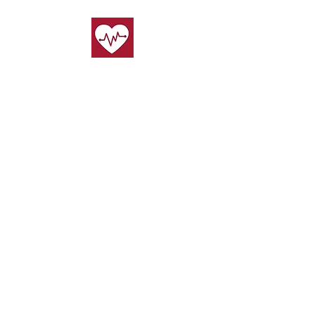
Stichting ÖzVeld Life Support is een multiculturele non-
profitorganisatie en erkend reanimatiepartner van de
Nederlandse Hartstichting, HartslagNU en
Nederlandse Reanimatie Raad (NRR), met als doel om
kennis, kunde, training en bijkomende ondersteuning
te bieden en te verspreiden binnen Nederland op het
gebied van reanimatie, eerste hulp, vrouwenharten en
bedrijfshulpverlening.
Wist je dat je
de trainingen
via je
zorgverzekering
kunt declareren
als je aanvullend verzekerd bent.
Cookies
l
Privacy
l
Disclaimer
l Algemene
voorwaarden
Stichting ÖzVeld Life Support
Galateestraat 7d​
3044 EC Rotterdam
KVK:
93005156
0643813057