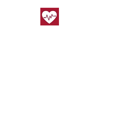
Stichting ÖzVeld Life Support is een multiculturele non-
profitorganisatie en erkend reanimatiepartner van de
Nederlandse Hartstichting, HartslagNU en
Nederlandse Reanimatie Raad (NRR), met als doel om
kennis, kunde, training en bijkomende ondersteuning
te bieden en te verspreiden binnen Nederland op het
gebied van reanimatie, eerste hulp, vrouwenharten en
bedrijfshulpverlening.
Wist je dat je
de trainingen
via je
zorgverzekering
kunt declareren
als je aanvullend verzekerd bent.
Cookies
l
Privacy
l
Disclaimer
l Algemene
voorwaarden
Stichting ÖzVeld Life Support
Galateestraat 7d​
3044 EC Rotterdam
KVK:
93005156
0643813057