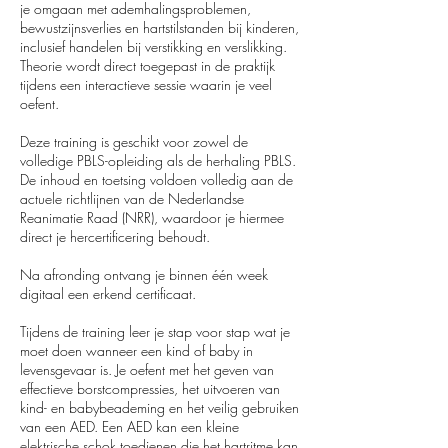
je omgaan met ademhalingsproblemen,
bewustzijnsverlies en hartstilstanden bij kinderen,
inclusief handelen bij verstikking en verslikking.
Theorie wordt direct toegepast in de praktijk
tijdens een interactieve sessie waarin je veel
oefent.
Deze training is geschikt voor zowel de
volledige PBLS-opleiding als de herhaling PBLS.
De inhoud en toetsing voldoen volledig aan de
actuele richtlijnen van de Nederlandse
Reanimatie Raad (NRR), waardoor je hiermee
direct je hercertificering behoudt.
Na afronding ontvang je binnen één week
digitaal een erkend certificaat.
Tijdens de training leer je stap voor stap wat je
moet doen wanneer een kind of baby in
levensgevaar is. Je oefent met het geven van
effectieve borstcompressies, het uitvoeren van
kind- en babybeademing en het veilig gebruiken
van een AED. Een AED kan een kleine
elektrische schok toedienen die het hartritme kan