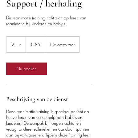
Support / herhaling
De reanimatie training richt zich op leren van
reanimatie bij kinderen en baby's.
85
euro
2 uur
2
€ 85
Galateestraat
u
u
r
Nu boeken
Beschrijving van de dienst
Deze reanimatie training is speciaal gericht op
het verlenen van eerste hulp aan baby’s en
kinderen. De aanpak bij jonge slachtoffers
vraagt andere technieken en aandachtspunten
dan bij volwassenen. Tijdens deze training leer