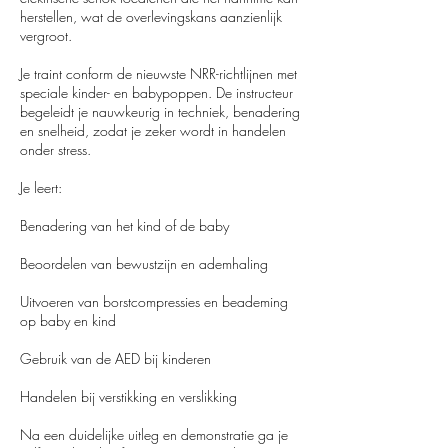
herstellen, wat de overlevingskans aanzienlijk
vergroot.
Je traint conform de nieuwste NRR-richtlijnen met
speciale kinder- en babypoppen. De instructeur
begeleidt je nauwkeurig in techniek, benadering
en snelheid, zodat je zeker wordt in handelen
onder stress.
Je leert:
Benadering van het kind of de baby
Beoordelen van bewustzijn en ademhaling
Uitvoeren van borstcompressies en beademing
op baby en kind
Gebruik van de AED bij kinderen
Handelen bij verstikking en verslikking
Na een duidelijke uitleg en demonstratie ga je