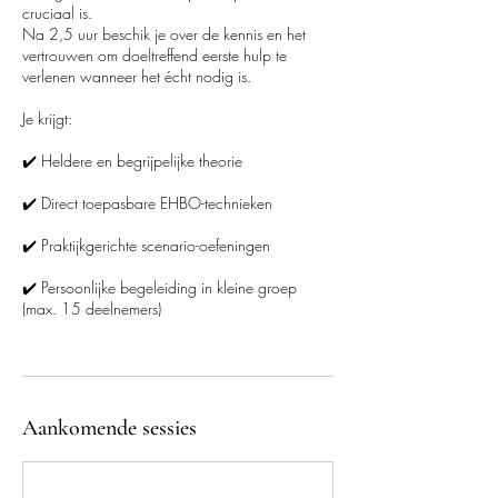
cruciaal is.
Na 2,5 uur beschik je over de kennis en het
vertrouwen om doeltreffend eerste hulp te
verlenen wanneer het écht nodig is.
Je krijgt:
✔️ Heldere en begrijpelijke theorie
✔️ Direct toepasbare EHBO-technieken
✔️ Praktijkgerichte scenario-oefeningen
✔️ Persoonlijke begeleiding in kleine groep
(max. 15 deelnemers)
Aankomende sessies