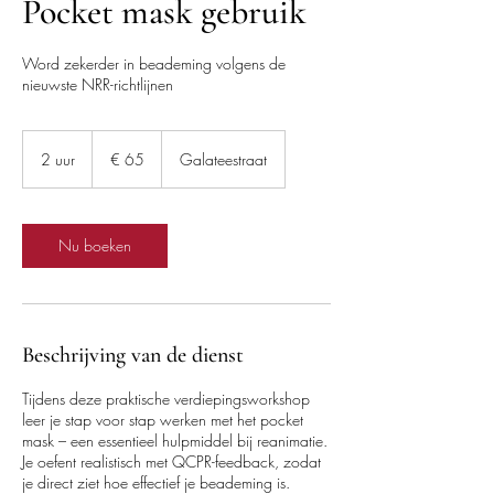
Pocket mask gebruik
Word zekerder in beademing volgens de
nieuwste NRR-richtlijnen
65
euro
2 uur
2
€ 65
Galateestraat
u
u
r
Nu boeken
Beschrijving van de dienst
Tijdens deze praktische verdiepingsworkshop
leer je stap voor stap werken met het pocket
mask – een essentieel hulpmiddel bij reanimatie.
Je oefent realistisch met QCPR-feedback, zodat
je direct ziet hoe effectief je beademing is.