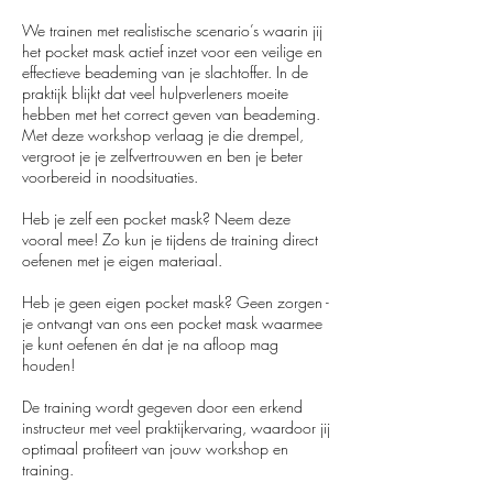
We trainen met realistische scenario’s waarin jij
het pocket mask actief inzet voor een veilige en
effectieve beademing van je slachtoffer. In de
praktijk blijkt dat veel hulpverleners moeite
hebben met het correct geven van beademing.
Met deze workshop verlaag je die drempel,
vergroot je je zelfvertrouwen en ben je beter
voorbereid in noodsituaties.
Heb je zelf een pocket mask? Neem deze
vooral mee! Zo kun je tijdens de training direct
oefenen met je eigen materiaal.
Heb je geen eigen pocket mask? Geen zorgen -
je ontvangt van ons een pocket mask waarmee
je kunt oefenen én dat je na afloop mag
houden!
De training wordt gegeven door een erkend
instructeur met veel praktijkervaring, waardoor jij
optimaal profiteert van jouw workshop en
training.