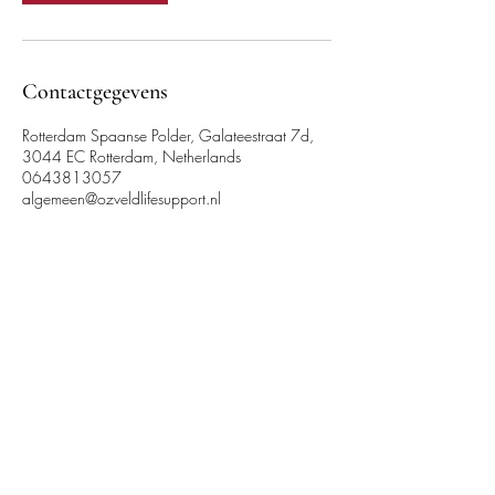
Contactgegevens
Rotterdam Spaanse Polder, Galateestraat 7d,
3044 EC Rotterdam, Netherlands
0643813057
algemeen@ozveldlifesupport.nl
Stichting ÖzVeld Life Support is een multiculturele non-
profitorganisatie en erkend reanimatiepartner van de
Nederlandse Hartstichting, HartslagNU en
Nederlandse Reanimatie Raad (NRR), met als doel om
kennis, kunde, training en bijkomende ondersteuning